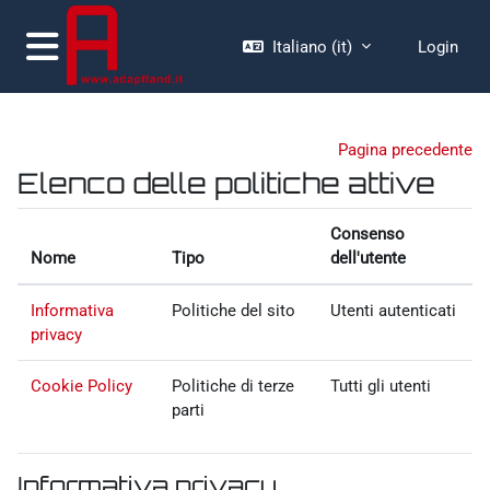
Vai al contenuto principale
Italiano ‎(it)‎
Login
Pannello laterale
Pagina precedente
Elenco delle politiche attive
Consenso
Nome
Tipo
dell'utente
Informativa
Politiche del sito
Utenti autenticati
privacy
Cookie Policy
Politiche di terze
Tutti gli utenti
parti
Informativa privacy