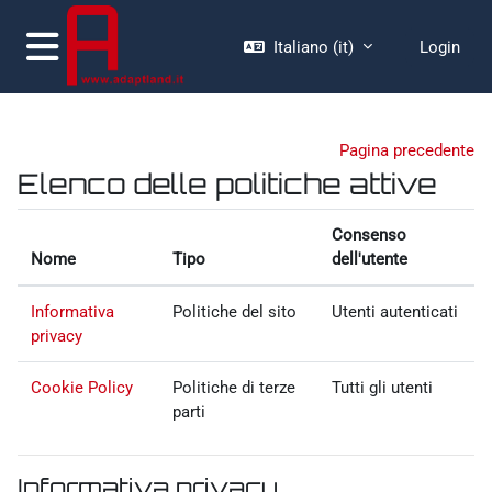
Vai al contenuto principale
Italiano ‎(it)‎
Login
Pannello laterale
Pagina precedente
Elenco delle politiche attive
Consenso
Nome
Tipo
dell'utente
Informativa
Politiche del sito
Utenti autenticati
privacy
Cookie Policy
Politiche di terze
Tutti gli utenti
parti
Informativa privacy