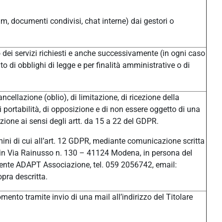
um, documenti condivisi, chat interne) dai gestori o
/o dei servizi richiesti e anche successivamente (in ogni caso
o di obblighi di legge e per finalità amministrative o di
ancellazione (oblio), di limitazione, di ricezione della
di portabilità, di opposizione e di non essere oggetto di una
ione ai sensi degli artt. da 15 a 22 del GDPR.
ermini di cui all’art. 12 GDPR, mediante comunicazione scritta
ale in Via Rainusso n. 130 – 41124 Modena, in persona del
ente ADAPT Associazione, tel. 059 2056742, email:
pra descritta.
ento tramite invio di una mail all’indirizzo del Titolare