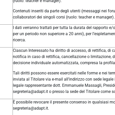
(ruolo: teacher e manager).
Contenuti inseriti da parte degli utenti (messaggi nei for
collaboratori dei singoli corsi (ruolo: teacher e manager).
I dati verranno trattati per tutta la durata del rapporto e
per un periodo non superiore a 20 anni), per l’espletament
ricerca.
Ciascun Interessato ha diritto di accesso, di rettifica, di c
notifica in caso di rettifica, cancellazione o limitazione, 
decisione individuale automatizzata, compresa la profilaz
Tali diritti possono essere esercitati nelle forme e nei t
inviata al Titolare via e-mail all’indirizzo con sede leg
legale rappresentante dott. Emmanuele Massagli, Presid
segreteria@adapt.it o presso la sede del Titolare come so
È possibile revocare il presente consenso in qualsiasi mom
segreteria@adapt.it.