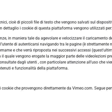
ci, cioè di piccoli file di testo che vengono salvati sul disposit
 dettaglio i cookie di questa piattaforma vengono utilizzati per
erenze, in maniera tale da agevolare e velocizzare il caricamento 
ll’utente di autenticarsi navigando tra le pagine (è strettamente n
ame e che verrà riproposta nei successivi accessi (quest'ultimo
n il quale vengono erogate la maggior parte delle videolezioni pre
ultate dagli utenti , con particolare attenzione all’uso che vie
tenuti e funzionalità della piattaforma.
ti cookie che provengono direttamente da Vimeo.com. Segue pertan