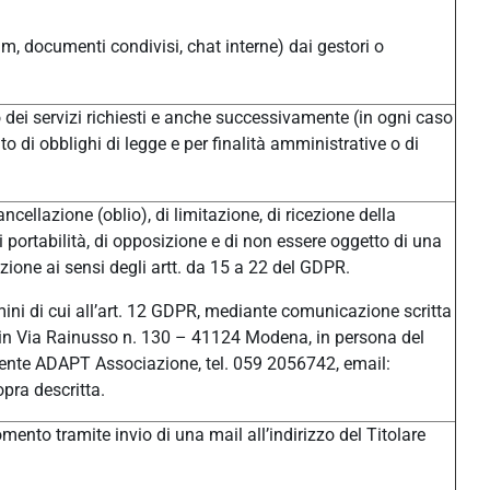
um, documenti condivisi, chat interne) dai gestori o
/o dei servizi richiesti e anche successivamente (in ogni caso
o di obblighi di legge e per finalità amministrative o di
ancellazione (oblio), di limitazione, di ricezione della
di portabilità, di opposizione e di non essere oggetto di una
ione ai sensi degli artt. da 15 a 22 del GDPR.
ermini di cui all’art. 12 GDPR, mediante comunicazione scritta
ale in Via Rainusso n. 130 – 41124 Modena, in persona del
ente ADAPT Associazione, tel. 059 2056742, email:
pra descritta.
ento tramite invio di una mail all’indirizzo del Titolare