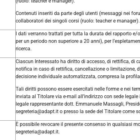
(ruolo: teacher e manager).
Contenuti inseriti da parte degli utenti (messaggi nei for
collaboratori dei singoli corsi (ruolo: teacher e manager).
I dati verranno trattati per tutta la durata del rapporto e
per un periodo non superiore a 20 anni), per l’espletament
ricerca.
Ciascun Interessato ha diritto di accesso, di rettifica, di c
notifica in caso di rettifica, cancellazione o limitazione, 
decisione individuale automatizzata, compresa la profilaz
Tali diritti possono essere esercitati nelle forme e nei t
inviata al Titolare via e-mail all’indirizzo con sede leg
legale rappresentante dott. Emmanuele Massagli, Presid
segreteria@adapt.it o presso la sede del Titolare come so
È possibile revocare il presente consenso in qualsiasi mom
segreteria@adapt.it.