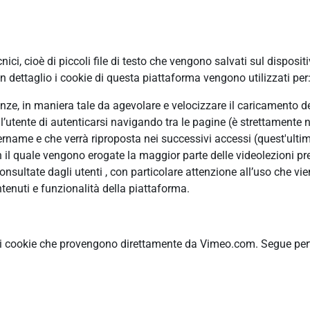
ci, cioè di piccoli file di testo che vengono salvati sul disposit
 dettaglio i cookie di questa piattaforma vengono utilizzati per
erenze, in maniera tale da agevolare e velocizzare il caricamento 
ll’utente di autenticarsi navigando tra le pagine (è strettamente n
ame e che verrà riproposta nei successivi accessi (quest'ultimo
n il quale vengono erogate la maggior parte delle videolezioni pre
ultate dagli utenti , con particolare attenzione all’uso che vie
tenuti e funzionalità della piattaforma.
ti cookie che provengono direttamente da Vimeo.com. Segue pertan