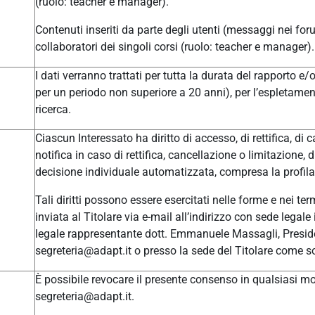
(ruolo: teacher e manager).
Contenuti inseriti da parte degli utenti (messaggi nei for
collaboratori dei singoli corsi (ruolo: teacher e manager).
I dati verranno trattati per tutta la durata del rapporto e
per un periodo non superiore a 20 anni), per l’espletament
ricerca.
Ciascun Interessato ha diritto di accesso, di rettifica, di c
notifica in caso di rettifica, cancellazione o limitazione, 
decisione individuale automatizzata, compresa la profilaz
Tali diritti possono essere esercitati nelle forme e nei t
inviata al Titolare via e-mail all’indirizzo con sede leg
legale rappresentante dott. Emmanuele Massagli, Presid
segreteria@adapt.it o presso la sede del Titolare come so
È possibile revocare il presente consenso in qualsiasi mom
segreteria@adapt.it.