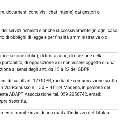
um, documenti condivisi, chat interne) dai gestori o
/o dei servizi richiesti e anche successivamente (in ogni caso
o di obblighi di legge e per finalità amministrative o di
ancellazione (oblio), di limitazione, di ricezione della
di portabilità, di opposizione e di non essere oggetto di una
ione ai sensi degli artt. da 15 a 22 del GDPR.
ermini di cui all’art. 12 GDPR, mediante comunicazione scritta
ale in Via Rainusso n. 130 – 41124 Modena, in persona del
ente ADAPT Associazione, tel. 059 2056742, email:
pra descritta.
ento tramite invio di una mail all’indirizzo del Titolare