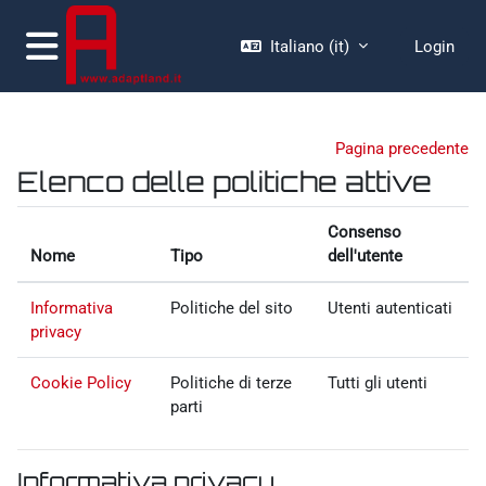
Vai al contenuto principale
Italiano ‎(it)‎
Login
Pannello laterale
Pagina precedente
Elenco delle politiche attive
Consenso
Nome
Tipo
dell'utente
Informativa
Politiche del sito
Utenti autenticati
privacy
Cookie Policy
Politiche di terze
Tutti gli utenti
parti
Informativa privacy