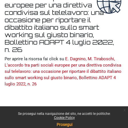
europee per una direttiva
condivisa sul telelavoro: una
occasione per riportare il
dibattito italiano sullo smart
working sul giusto binario,
Bollettino ADAPT 4 luglio 2022,
n. 26
Aggregazione dei criteri
Per aprire la risorsa fai click su
E. Dagnino, M. Tiraboschi,
L’accordo tra parti sociali europee per una direttiva condivisa
sul telelavoro: una occasione per riportare il dibattito italiano
sullo smart working sul giusto binario, Bollettino ADAPT 4
luglio 2022, n. 26
x
Se prosegui nella navigazione del sito, ne accetti le politiche:
Cookie Policy
Prosegui