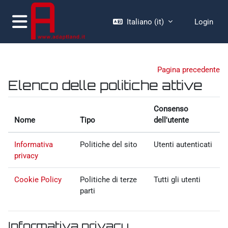
Vai al contenuto principale
Italiano ‎(it)‎
Login
Pannello laterale
Pagina precedente
Elenco delle politiche attive
Consenso
Nome
Tipo
dell'utente
Informativa
Politiche del sito
Utenti autenticati
privacy
Cookie Policy
Politiche di terze
Tutti gli utenti
parti
Informativa privacy