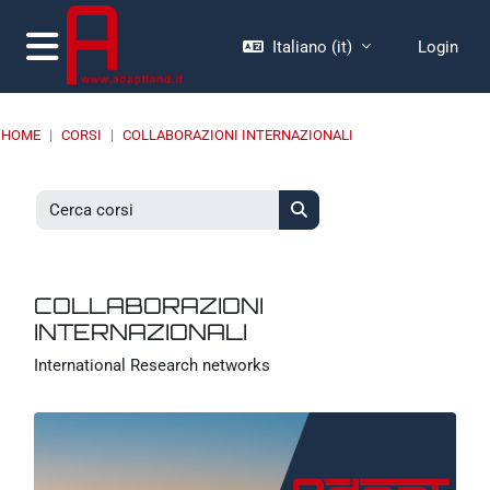
Vai al contenuto principale
Italiano ‎(it)‎
Login
Pannello laterale
HOME
CORSI
COLLABORAZIONI INTERNAZIONALI
Cerca corsi
Cerca corsi
COLLABORAZIONI
INTERNAZIONALI
International Research networks