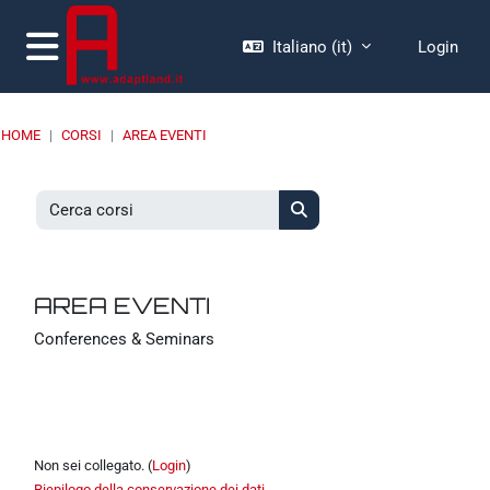
Vai al contenuto principale
Italiano ‎(it)‎
Login
Pannello laterale
HOME
CORSI
AREA EVENTI
Cerca corsi
Cerca corsi
AREA EVENTI
Conferences & Seminars
Non sei collegato. (
Login
)
Riepilogo della conservazione dei dati