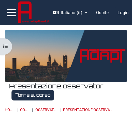
Vai al contenuto principale
Italiano ‎(it)‎
Ospite
Login
Pannello laterale
Apri indice del corso
Presentazione osservatori
Torna al corso
HOME
CORSI
OSSERVATORI
PRESENTAZIONE OSSERVATORI