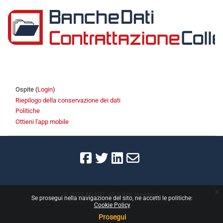
Schema della sezione
Ospite (
Login
)
Riepilogo della conservazione dei dati
Politiche
Ottieni l'app mobile
x
© 2023 ADAPT. All rights reserved.
Se prosegui nella navigazione del sito, ne accetti le politiche:
Cookie Policy
Prosegui