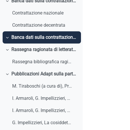
Banca dati sulla contrattazione in materia di partecipazione - selezione open access
Minimizza
Contrattazione nazionale
Contrattazione decentrata
Banca dati sulla contrattazione in materia di partecipazione - area riservata
Minimizza
Rassegna ragionata di letteratura
Minimizza
Rassegna bibliografica ragionata per la lettura della legge di iniziativa popolare
Pubblicazioni Adapt sulla partecipazione
Minimizza
M. Tiraboschi (a cura di), Primo commento alla legge di iniziativa popolare sulla partecipazione dei lavoratori, 2025
I. Armaroli, G. Impellizzieri, F. Seghezzi, M. Tiraboschi (a cura di), La partecipazione dei lavoratori. Il contributo dei ricercatori ADAPT, Materiali di discussione 1/2025, 2025
I. Armaroli, G. Impellizzieri, Ancora sulla contrapposizione (teorica) tra partecipazione e contrattazione, Bollettino ADAPT, 27 gennaio 2025, n. 4
G. Impellizzieri, La cosiddetta “partecipazione organizzativa”: un primo bilancio a cinque anni dal Patto per la fabbrica, DRI, 2024