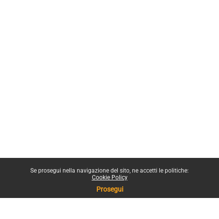
Se prosegui nella navigazione del sito, ne accetti le politiche:
Cookie Policy
Prosegui