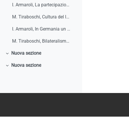
I. Armaroli, La partecipazione diretta dei lavoratori e il ruolo delle relazioni industriali: un progetto di ricerca europeo e un framework analitico per vederci più chiaro, Bollettino ADAPT, 22 luglio 2024, n. 29
M. Tiraboschi, Cultura del lavoro e istituti partecipativi (intervista impossibile a Marco Biagi), Materiali per una cultura del lavoro, 2022
I. Armaroli, In Germania un nuovo progetto di legge punta a rafforzare la codeterminazione, Bollettino ADAPT, 26 aprile 2021, n. 16
M. Tiraboschi, Bilateralismo e enti bilaterali: la nuova frontiera delle relazioni industriali in Italia, 2013
Nuova sezione
Minimizza
Nuova sezione
Minimizza