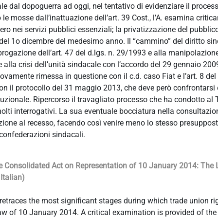
acale dal dopoguerra ad oggi, nel tentativo di evidenziare il proce
 mosse dall’inattuazione dell’art. 39 Cost., l’A. esamina critica
ero nei servizi pubblici essenziali; la privatizzazione del pubblico
o del 1o dicembre del medesimo anno. Il “cammino” del diritto si
ogazione dell’art. 47 del d.lgs. n. 29/1993 e alla manipolazione 
ge alla crisi dell’unità sindacale con l’accordo del 29 gennaio 200
vamente rimessa in questione con il c.d. caso Fiat e l’art. 8 del d
con il protocollo del 31 maggio 2013, che deve però confrontarsi 
stituzionale. Ripercorso il travagliato processo che ha condotto al
 molti interrogativi. La sua eventuale bocciatura nella consultazio
zione al recesso, facendo così venire meno lo stesso presuppost
e confederazioni sindacali.
 the Consolidated Act on Representation of 10 January 2014: The
Italian)
 retraces the most significant stages during which trade union ri
w of 10 January 2014. A critical examination is provided of the