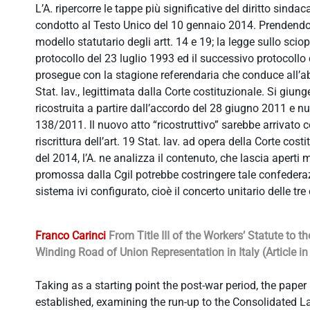
L’A. ripercorre le tappe più significative del diritto sind
condotto al Testo Unico del 10 gennaio 2014. Prendendo le
modello statutario degli artt. 14 e 19; la legge sullo sciop
protocollo del 23 luglio 1993 ed il successivo protocoll
prosegue con la stagione referendaria che conduce all’abr
Stat. lav., legittimata dalla Corte costituzionale. Si giun
ricostruita a partire dall’accordo del 28 giugno 2011 e nuo
138/2011. Il nuovo atto “ricostruttivo” sarebbe arrivato 
riscrittura dell’art. 19 Stat. lav. ad opera della Corte co
del 2014, l’A. ne analizza il contenuto, che lascia aperti
promossa dalla Cgil potrebbe costringere tale confedera
sistema ivi configurato, cioè il concerto unitario delle tr
Franco Carinci
From Title III of the Workers’ Statute to
Winding Road of Union Representation in Italy (Article in 
Taking as a starting point the post-war period, the paper
established, examining the run-up to the Consolidated La