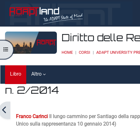
Vai al contenuto principale
Diritto delle R
Apri indice del corso
HOME
CORSI
ADAPT UNIVERSITY PR
Libro
Altro
n. 2/2014
Aggregazione dei criteri
Franco Carinci
Il lungo cammino per Santiago della rappres
Unico sulla rappresentanza 10 gennaio 2014)