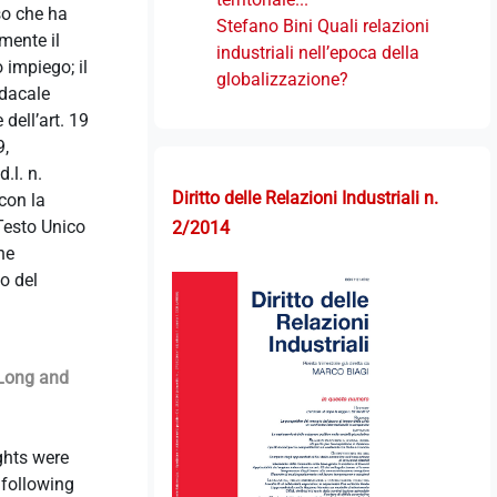
sso che ha
Stefano Bini Quali relazioni
mente il
industriali nell’epoca della
 impiego; il
globalizzazione?
ndacale
dell’art. 19
9,
.l. n.
Diritto delle Relazioni Industriali n.
con la
 Testo Unico
2/2014
ne
o del
 Long and
ghts were
 following