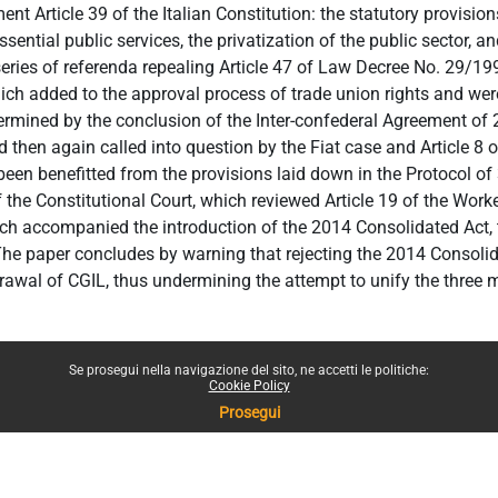
ent Article 39 of the Italian Constitution: the statutory provisio
ssential public services, the privatization of the public sector, an
eries of referenda repealing Article 47 of Law Decree No. 29/1
hich added to the approval process of trade union rights and we
dermined by the conclusion of the Inter-confederal Agreement of
then again called into question by the Fiat case and Article 8 o
been benefitted from the provisions laid down in the Protocol o
f the Constitutional Court, which reviewed Article 19 of the Worke
ch accompanied the introduction of the 2014 Consolidated Act, 
The paper concludes by warning that rejecting the 2014 Consoli
drawal of CGIL, thus undermining the attempt to unify the three 
Se prosegui nella navigazione del sito, ne accetti le politiche:
Cookie Policy
Prosegui