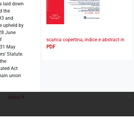
ns laid down
d the
993 and
re upheld by
 28 June
f
scarica copertina, indice e abstract in
f 31 May
PDF
rs’ Statute.
the
dated Act
main union
»
x
indice