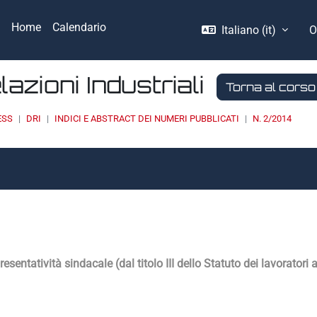
Home
Calendario
Italiano ‎(it)‎
O
elazioni Industriali
Torna al corso
ESS
DRI
INDICI E ABSTRACT DEI NUMERI PUBBLICATI
N. 2/2014
entatività sindacale (dal titolo III dello Statuto dei lavoratori 