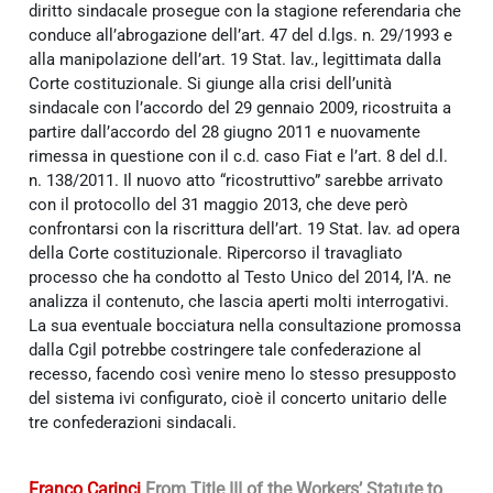
diritto sindacale prosegue con la stagione referendaria che
conduce all’abrogazione dell’art. 47 del d.lgs. n. 29/1993 e
alla manipolazione dell’art. 19 Stat. lav., legittimata dalla
Corte costituzionale. Si giunge alla crisi dell’unità
sindacale con l’accordo del 29 gennaio 2009, ricostruita a
partire dall’accordo del 28 giugno 2011 e nuovamente
rimessa in questione con il c.d. caso Fiat e l’art. 8 del d.l.
n. 138/2011. Il nuovo atto “ricostruttivo” sarebbe arrivato
con il protocollo del 31 maggio 2013, che deve però
confrontarsi con la riscrittura dell’art. 19 Stat. lav. ad opera
della Corte costituzionale. Ripercorso il travagliato
processo che ha condotto al Testo Unico del 2014, l’A. ne
analizza il contenuto, che lascia aperti molti interrogativi.
La sua eventuale bocciatura nella consultazione promossa
dalla Cgil potrebbe costringere tale confederazione al
recesso, facendo così venire meno lo stesso presupposto
del sistema ivi configurato, cioè il concerto unitario delle
tre confederazioni sindacali.
Franco Carinci
From Title III of the Workers’ Statute to