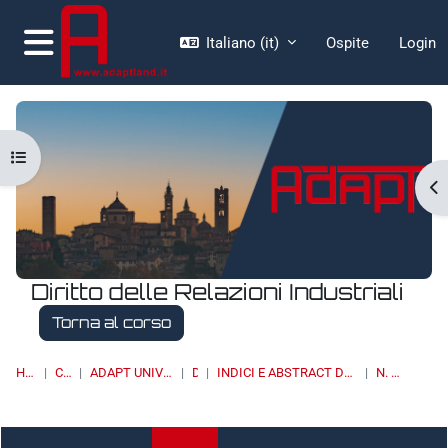
Vai al contenuto principale
Italiano ‎(it)‎
Ospite
Login
Pannello laterale
Apri indice del corso
Ap
Diritto delle Relazioni Industriali
Torna al corso
HOME
CORSI
ADAPT UNIVERSITY PRESS
DRI
INDICI E ABSTRACT DEI NUMERI PUBBLICATI
N. 2/2014