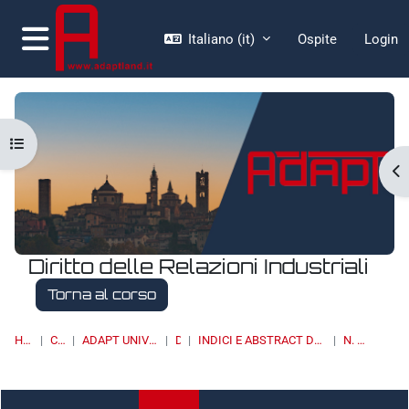
Vai al contenuto principale
Italiano ‎(it)‎
Ospite
Login
Pannello laterale
Apri indice del corso
Ap
Diritto delle Relazioni Industriali
Torna al corso
HOME
CORSI
ADAPT UNIVERSITY PRESS
DRI
INDICI E ABSTRACT DEI NUMERI PUBBLICATI
N. 3/2014