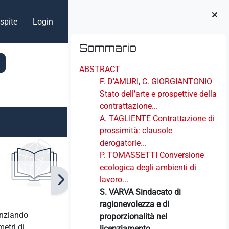
spite
Login
Blocchi
Salta Sommario
Sommario
ABSTRACT
F. D’AMURI, C. GIORGIANTONIO
Stato dell’arte e prospettive della
contrattazione...
A. TAGLIENTE Contrattazione di
prossimità: clausole
derogatorie...
P. TOMASSETTI Conversione
ecologica degli ambienti di
lavoro...
S. VARVA Sindacato di
ragionevolezza e di
denziando
proporzionalità nel
etri di
licenziamento...