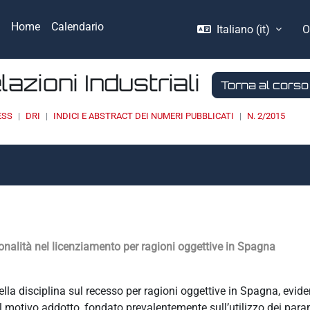
Home
Calendario
Italiano ‎(it)‎
O
elazioni Industriali
Torna al corso
ESS
DRI
INDICI E ABSTRACT DEI NUMERI PUBBLICATI
N. 2/2015
onalità nel licenziamento per ragioni oggettive in Spagna
della disciplina sul recesso per ragioni oggettive in Spagna, evi
el motivo addotto, fondato prevalentemente sull’utilizzo dei param