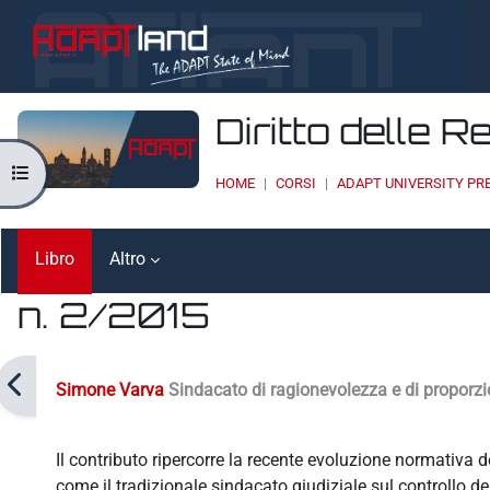
Vai al contenuto principale
Diritto delle R
Apri indice del corso
HOME
CORSI
ADAPT UNIVERSITY PR
Libro
Altro
n. 2/2015
Aggregazione dei criteri
Simone Varva
Sindacato di ragionevolezza e di proporzi
Il contributo ripercorre la recente evoluzione normativa 
come il tradizionale sindacato giudiziale sul controllo d