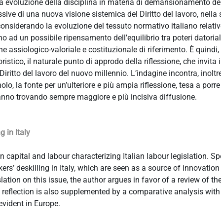
nica evoluzione della disciplina in materia di demansionamento de
essive di una nuova visione sistemica del Diritto del lavoro, nella
onsiderando la evoluzione del tessuto normativo italiano relativ
 un possibile ripensamento dell’equilibrio tra poteri datoriali
e assiologico-valoriale e costituzionale di riferimento. È quindi,
stico, il naturale punto di approdo della riflessione, che invita il
ritto del lavoro del nuovo millennio. L’indagine incontra, inoltre
, la fonte per un’ulteriore e più ampia riflessione, tesa a porre 
tanno trovando sempre maggiore e più incisiva diffusione.
 in Italy
 capital and labour characterizing Italian labour legislation. Spe
rs’ deskilling in Italy, which are seen as a source of innovation 
slation on this issue, the author argues in favor of a review of t
 reflection is also supplemented by a comparative analysis wit
evident in Europe.