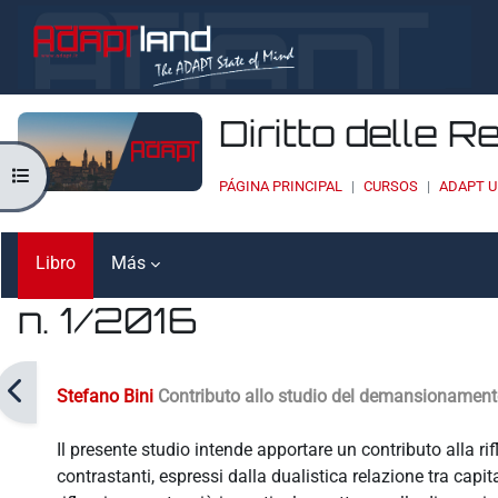
Salta al contenido principal
Diritto delle R
Abrir índice del curso
PÁGINA PRINCIPAL
CURSOS
ADAPT U
Libro
Más
n. 1/2016
Requisitos de finalización
Stefano Bini
Contributo allo studio del demansionamento 
Il presente studio intende apportare un contributo alla rif
contrastanti, espressi dalla dualistica relazione tra capi