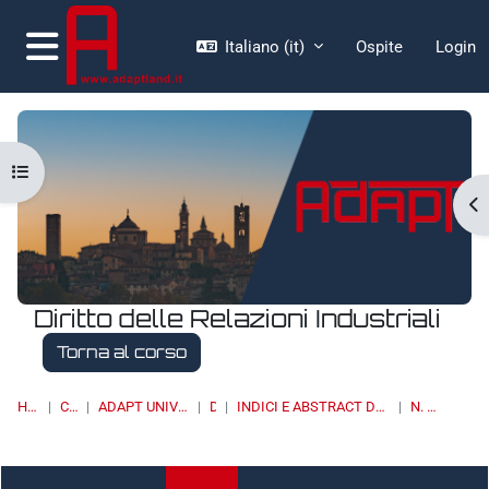
Vai al contenuto principale
Italiano ‎(it)‎
Ospite
Login
Pannello laterale
Apri indice del corso
Ap
Diritto delle Relazioni Industriali
Torna al corso
HOME
CORSI
ADAPT UNIVERSITY PRESS
DRI
INDICI E ABSTRACT DEI NUMERI PUBBLICATI
N. 2/2018