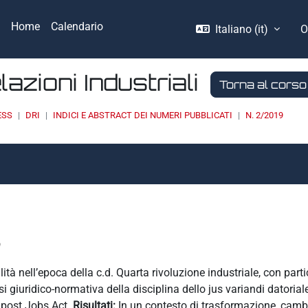
Home
Calendario
Italiano ‎(it)‎
O
elazioni Industriali
Torna al corso
ESS
DRI
INDICI E ABSTRACT DEI NUMERI PUBBLICATI
N. 2/2019
lità nell’epoca della c.d. Quarta rivoluzione industriale, con part
i giuridico-normativa della disciplina dello jus variandi datoria
a post Jobs Act.
Risultati:
In un contesto di trasformazione, camb