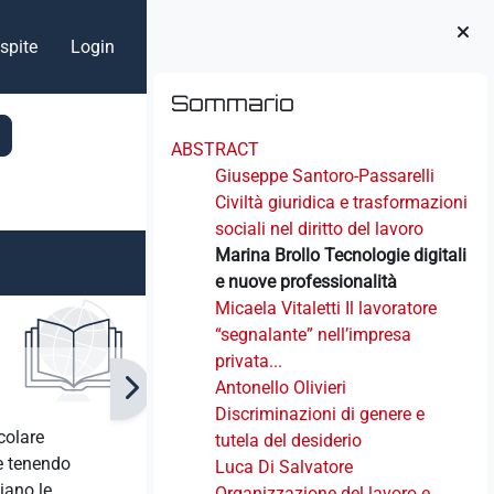
spite
Login
Blocchi
Salta Sommario
Sommario
ABSTRACT
Giuseppe Santoro-Passarelli
Civiltà giuridica e trasformazioni
sociali nel diritto del lavoro
Marina Brollo Tecnologie digitali
e nuove professionalità
Micaela Vitaletti Il lavoratore
“segnalante” nell’impresa
privata...
Antonello Olivieri
Discriminazioni di genere e
icolare
tutela del desiderio
le tenendo
Luca Di Salvatore
iano le
Organizzazione del lavoro e