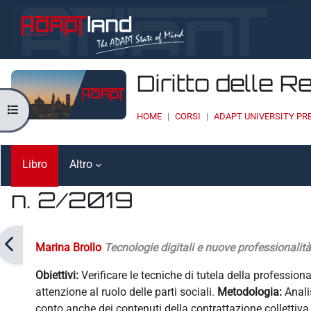
Vai al contenuto principale
Diritto delle R
Apri indice del corso
HOME
CORSI
ADAPT UNIVERSITY PR
Libro
Altro
n. 2/2019
Aggregazione dei criteri
Marina Brollo
Tecnologie digitali e nuove professionalità
Obiettivi:
Verificare le tecniche di tutela della professiona
attenzione al ruolo delle parti sociali.
Metodologia:
Analis
conto anche dei contenuti della contrattazione collettiv