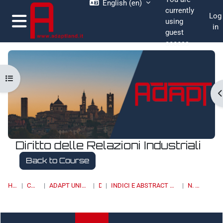
English ‎(en)‎
Skip to main content
currently
Log
using
in
guest
Side panel
access
Open course index
O
Diritto delle Relazioni Industriali
Back to Course
HOME
COURSES
ADAPT UNIVERSITY PRESS
DRI
INDICI E ABSTRACT DEI NUMERI PUBBLICATI
N. 1/2020