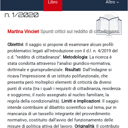
Libro
Altro
n. 1/2020
Aggregazione dei criteri
Martina Vincieri
Spunti critici sul reddito di cittadinanza
Obiettivi
: Il saggio si propone di esaminare alcuni profili
problematici legati all’introduzione con il d.l. n. 4/2019 del
c.d. “reddito di cittadinanza”.
Metodologia
: La ricerca è
stata condotta attraverso l’analisi giuridico-normativa,
dottrinale e giurisprudenziale.
Risultati
: Dall’indagine si
ricava l’impressione di un istituto polifunzionale, che
presenta però molteplici elementi di criticità da diversi
punti di vista (tra i quali i requisiti di cittadinanza, residenza
e soggiorno, il ruolo assegnato al nucleo familiare, la
regola della condizionalità).
Limiti e implicazioni
: Il saggio
intende contribuire al dibattito scientifico sul tema, pur in
mancanza di un tassello integrante del provvedimento
normativo, costituito dall’avvio del funzionamento delle
misure di politica attiva del lavoro.
Originalità
: Il contributo