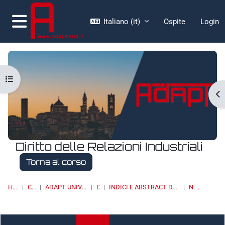
Vai al contenuto principale
Italiano ‎(it)‎
Ospite
Login
Pannello laterale
Apri indice del corso
Ap
Diritto delle Relazioni Industriali
Torna al corso
HOME
CORSI
ADAPT UNIVERSITY PRESS
DRI
INDICI E ABSTRACT DEI NUMERI PUBBLICATI
N. 1/2020