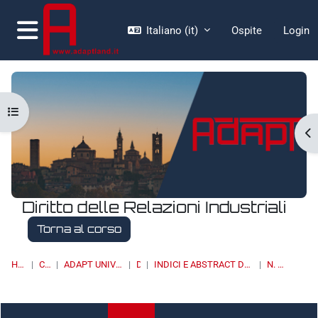
Vai al contenuto principale
Italiano ‎(it)‎
Ospite
Login
Pannello laterale
Apri indice del corso
Ap
Diritto delle Relazioni Industriali
Torna al corso
HOME
CORSI
ADAPT UNIVERSITY PRESS
DRI
INDICI E ABSTRACT DEI NUMERI PUBBLICATI
N. 3/2021