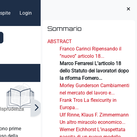
spite
Login
Blocchi
Salta Sommario
Sommario
ABSTRACT
Franco Carinci Ripensando il
“nuovo” articolo 18...
Marco Ferraresi L’articolo 18
dello Statuto dei lavoratori dopo
la riforma Fornero...
Morley Gunderson Cambiamenti
nel mercato del lavoro e...
Frank Tros La flexicurity in
Europa...
urisprudenza
Ulf Rinne, Klaus F. Zimmermann
Un altro miracolo economico...
gono prime
Werner Eichhorst L’inaspettata
sso della
nascita di un nuovo modello