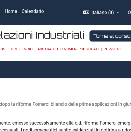
Home
Calendario
Italiano ‎(it)‎
O
elazioni Industriali
Torna al corso
ESS
DRI
INDICI E ABSTRACT DEI NUMERI PUBBLICATI
N. 2/2013
 dopo la riforma Fornero: bilancio delle prime applicazioni in gi
iamento, emesse successivamente alla c.d. riforma Fornero, emer
rocessuali. I nodi ermeneutici subito evidenziati in dottrina a rido