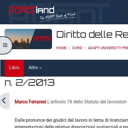
Vai al contenuto principale
Diritto delle R
Apri indice del corso
HOME
CORSI
ADAPT UNIVERSITY PR
Libro
Altro
n. 2/2013
Aggregazione dei criteri
Marco Ferraresi
L’articolo 18 dello Statuto dei lavoratori
Dalle pronunce dei giudici del lavoro in tema di licenz
interpretazioni delle relative disposizioni sostanziali e p