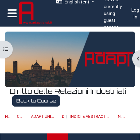
English ‎(en)‎
Skip to main content
currently
Log
using
in
guest
Side panel
access
Open course index
O
Diritto delle Relazioni Industriali
Back to Course
HOME
COURSES
ADAPT UNIVERSITY PRESS
DRI
INDICI E ABSTRACT DEI NUMERI PUBBLICATI
N. 4/2013