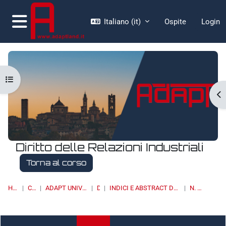
Vai al contenuto principale
Italiano ‎(it)‎
Ospite
Login
Pannello laterale
Apri indice del corso
Ap
Diritto delle Relazioni Industriali
Torna al corso
HOME
CORSI
ADAPT UNIVERSITY PRESS
DRI
INDICI E ABSTRACT DEI NUMERI PUBBLICATI
N. 4/2013