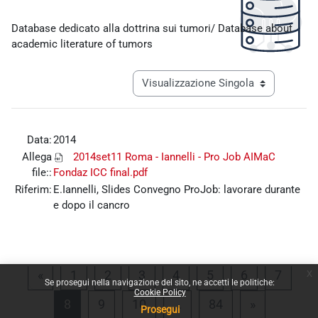
Aggregazione dei criteri
Database dedicato alla dottrina sui tumori/ Database about
academic literature of tumors
Navigazione terziaria modalità visualiz
Data:
2014
Allega
2014set11 Roma - Iannelli - Pro Job AIMaC
file::
Fondaz ICC final.pdf
Riferim:
E.Iannelli, Slides Convegno ProJob: lavorare durante
e dopo il cancro
x
Pagina precedente
Pagina 1
Pagina 2
Pagina 3
Pagina 4
Pagina 5
Pagina 6
Pagina
«
1
2
3
4
5
6
7
Se prosegui nella navigazione del sito, ne accetti le politiche:
Cookie Policy
Pagina 8
Pagina 9
Pagina 10
Pagina 84
Pagina suc
8
9
10
…
84
»
Prosegui