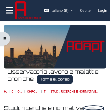
Vai al contenuto principale
Italiano ‎(it)‎
Ospite
Login
Pannello laterale
Apri indice del corso
Osservatorio lavoro e malattie
croniche
Torna al corso
HOME
CORSI
OSSERVATORI
CHRONIC DISEASES & WORK
TOPIC 4
STUDI, RICERCHE E NORMATIVE INTERNAZIONALI/ STUDIES, RESEARCH AND INTERNATIONAL STANDARS
Studi, ricerche e normative