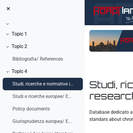
Vai al contenuto principale
Minimizza
Topic 1
Minimizza
Topic 2
Minimizza
Bibliografia/ References
Topic 4
Minimizza
Studi, r
Studi, ricerche e normative internazionali/ Studies, research and international standars
research
Studi e ricerche europee/ European studies and research
Aggregazione dei crit
Policy documents
Database dedicato a 
standars about chro
Giurisprudenza europea/ European Case-law