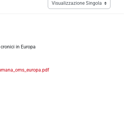
Navigazione terziaria modalità visualizz
 cronici in Europa
e_umana_oms_europa.pdf