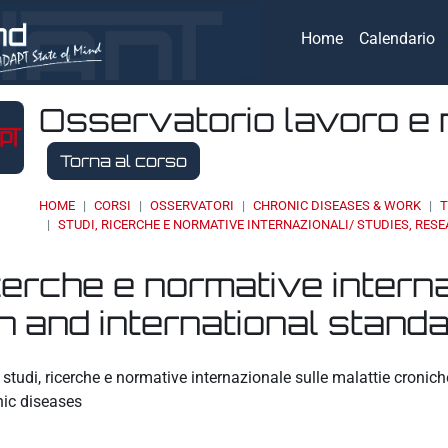
Home
Calendario
Osservatorio lavoro e 
Torna al corso
HOME
CORSI
OSSERVATORI
CHRONIC DISEASES & WORK
T
STUDI, RICERCHE E NORMATIVE INTERNAZIONALI/ STUDIES, RE
icerche e normative interna
 and international stand
eri
studi, ricerche e normative internazionale sulle malattie cronic
nic diseases