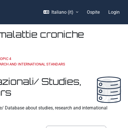
Italiano ‎(it)‎
Ospite
Login
malattie croniche
OPIC 4
SEARCH AND INTERNATIONAL STANDARS
zionali/ Studies,
ars
he/ Database about studies, research and international