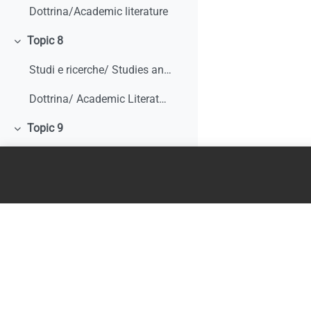
Dottrina/Academic literature
Topic 8
Minimizza
Studi e ricerche/ Studies and research
Dottrina/ Academic Literature
Topic 9
Minimizza
Studi e ricerche/ Studies and research
Dottrina/ Academic literature
Literature Review
Topic 10
Minimizza
Studi e ricerche/ Studies and research
Dottrina/ Academic literature