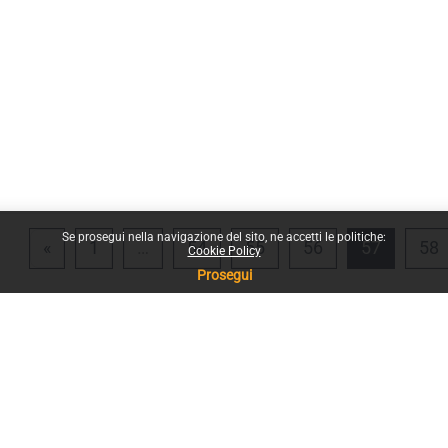
Se prosegui nella navigazione del sito, ne accetti le politiche:
Pagina precedente
Pagina 1
Pagina 54
Pagina 55
Pagina 56
Pagina 
P
«
1
…
54
55
56
57
58
Cookie Policy
Prosegui