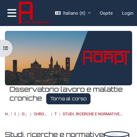
Vai al contenuto principale
Italiano ‎(it)‎
Ospite
Login
Pannello laterale
Apri indice del corso
Osservatorio lavoro e malattie
croniche
Torna al corso
HOME
CORSI
OSSERVATORI
CHRONIC DISEASES & WORK
TOPIC 4
STUDI, RICERCHE E NORMATIVE INTERNAZIONALI/ STUDIES, RESEARCH AND INTERNATIONAL STANDARS
Studi, ricerche e normative