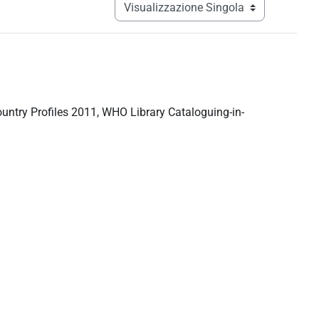
Navigazione terziaria modalità visualizz
ntry Profiles 2011, WHO Library Cataloguing-in-