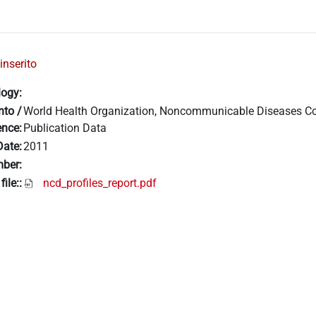
inserito
logy:
nto /
World Health Organization, Noncommunicable Diseases Cou
ence:
Publication Data
Date:
2011
ber:
file::
ncd_profiles_report.pdf