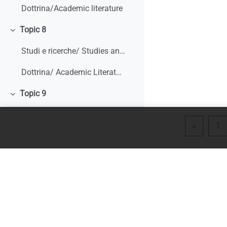
Dottrina/Academic literature
Topic 8
Minimizza
Studi e ricerche/ Studies and research
Dottrina/ Academic Literature
Topic 9
Minimizza
Studi e ricerche/ Studies and research
Pagina 
P
«
1
Dottrina/ Academic literature
Literature Review
Topic 10
Minimizza
Studi e ricerche/ Studies and research
Dottrina/ Academic literature