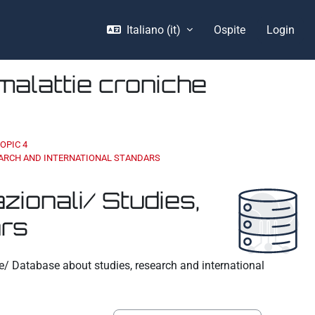
Italiano ‎(it)‎
Ospite
Login
malattie croniche
OPIC 4
SEARCH AND INTERNATIONAL STANDARS
zionali/ Studies,
ars
he/ Database about studies, research and international