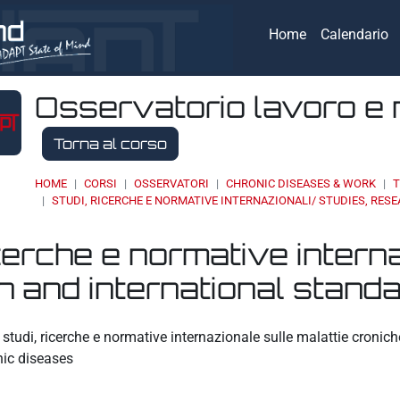
Home
Calendario
Osservatorio lavoro e 
Torna al corso
HOME
CORSI
OSSERVATORI
CHRONIC DISEASES & WORK
T
STUDI, RICERCHE E NORMATIVE INTERNAZIONALI/ STUDIES, RE
icerche e normative interna
 and international stand
eri
studi, ricerche e normative internazionale sulle malattie cronic
nic diseases