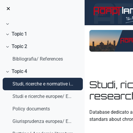
Vai al contenuto principale
Minimizza
Topic 1
Minimizza
Topic 2
Minimizza
Bibliografia/ References
Topic 4
Minimizza
Studi, r
Studi, ricerche e normative internazionali/ Studies, research and international standars
research
Studi e ricerche europee/ European studies and research
Aggregazione dei crit
Policy documents
Database dedicato a 
standars about chro
Giurisprudenza europea/ European Case-law