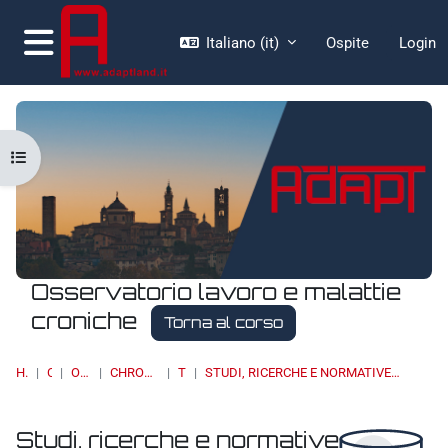
Vai al contenuto principale
Italiano ‎(it)‎
Ospite
Login
Pannello laterale
Apri indice del corso
Osservatorio lavoro e malattie
croniche
Torna al corso
HOME
CORSI
OSSERVATORI
CHRONIC DISEASES & WORK
TOPIC 4
STUDI, RICERCHE E NORMATIVE INTERNAZIONALI/ STUDIES, RESEARCH AND INTERNATIONAL STANDARS
Studi, ricerche e normative