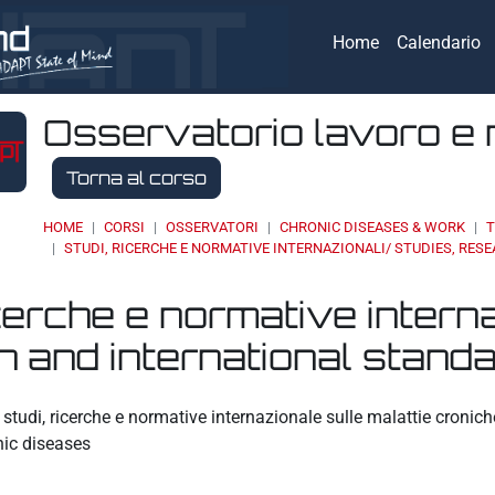
Home
Calendario
Osservatorio lavoro e 
Torna al corso
HOME
CORSI
OSSERVATORI
CHRONIC DISEASES & WORK
T
STUDI, RICERCHE E NORMATIVE INTERNAZIONALI/ STUDIES, RE
icerche e normative interna
 and international stand
eri
studi, ricerche e normative internazionale sulle malattie cronic
nic diseases