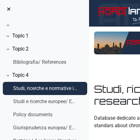
Vai al contenuto principale
Minimizza
Topic 1
Minimizza
Topic 2
Minimizza
Bibliografia/ References
Topic 4
Minimizza
Studi, r
Studi, ricerche e normative internazionali/ Studies, research and international standars
research
Studi e ricerche europee/ European studies and research
Aggregazione dei crit
Policy documents
Database dedicato a 
standars about chro
Giurisprudenza europea/ European Case-law