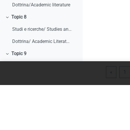
Dottrina/Academic literature
Topic 8
Minimizza
Studi e ricerche/ Studies and research
Dottrina/ Academic Literature
Topic 9
Minimizza
Studi e ricerche/ Studies and research
Pagina 
P
«
1
Dottrina/ Academic literature
Literature Review
Topic 10
Minimizza
Studi e ricerche/ Studies and research
Dottrina/ Academic literature