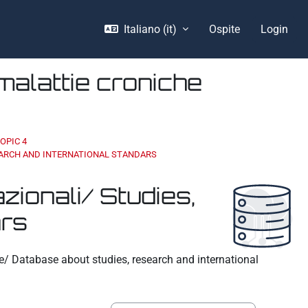
Italiano ‎(it)‎
Ospite
Login
malattie croniche
OPIC 4
SEARCH AND INTERNATIONAL STANDARS
zionali/ Studies,
ars
he/ Database about studies, research and international