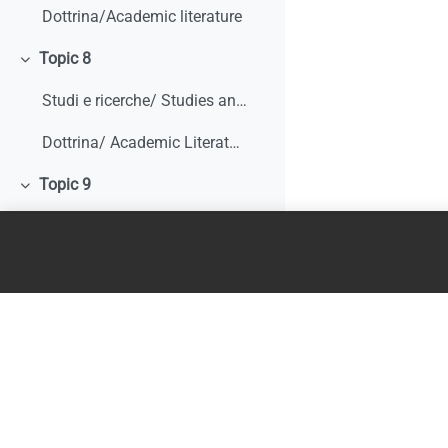
Dottrina/Academic literature
Topic 8
Minimizza
Studi e ricerche/ Studies and research
Dottrina/ Academic Literature
Topic 9
Minimizza
Studi e ricerche/ Studies and research
Dottrina/ Academic literature
Literature Review
Topic 10
Minimizza
Studi e ricerche/ Studies and research
Dottrina/ Academic literature