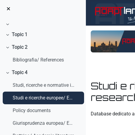
Vai al contenuto principale
Minimizza
Topic 1
Minimizza
Topic 2
Minimizza
Bibliografia/ References
Topic 4
Minimizza
Studi e 
Studi, ricerche e normative internazionali/ Studies, research and international standars
researc
Studi e ricerche europee/ European studies and research
Aggregazione dei crit
Policy documents
Database dedicato a 
Giurisprudenza europea/ European Case-law