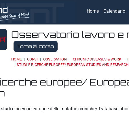
Home
Calendario
Osservatorio lavoro e 
Torna al corso
HOME
CORSI
OSSERVATORI
CHRONIC DISEASES & WORK
T
STUDI E RICERCHE EUROPEE/ EUROPEAN STUDIES AND RESEARCH
ricerche europee/ Europe
h
eri
studi e ricerche europee delle malattie croniche/ Database abo