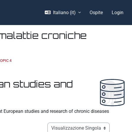
Italiano ‎(it)‎
Ospite
Login
malattie croniche
OPIC 4
an studies and
ut European studies and research of chronic diseases
Navigazione terziaria modalità visualizz