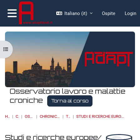
Vai al contenuto principale
Italiano ‎(it)‎
Ospite
Login
Pannello laterale
Apri indice del corso
Osservatorio lavoro e malattie
croniche
Torna al corso
HOME
CORSI
OSSERVATORI
CHRONIC DISEASES & WORK
TOPIC 4
STUDI E RICERCHE EUROPEE/ EUROPEAN STUDIES AND RESEARCH
Studi e ricerche europee/