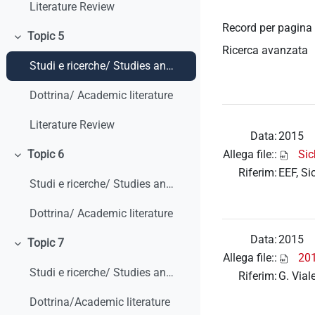
Literature Review
Record per pagina
Topic 5
Minimizza
Ricerca avanzata
Studi e ricerche/ Studies and research
Dottrina/ Academic literature
Literature Review
Data:
2015
Allega file::
Si
Topic 6
Minimizza
Riferim:
EEF, S
Studi e ricerche/ Studies and research
Dottrina/ Academic literature
Data:
2015
Topic 7
Minimizza
Allega file::
201
Studi e ricerche/ Studies and research
Riferim:
G. Vial
Dottrina/Academic literature