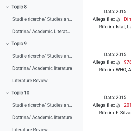
Topic 8
Minimizza
Data:
2015
Allega file::
Dim
Studi e ricerche/ Studies and research
Riferim:
Istat, 
Dottrina/ Academic Literature
Topic 9
Minimizza
Data:
2015
Studi e ricerche/ Studies and research
Allega file::
97
Dottrina/ Academic literature
Riferim:
WHO, A
Literature Review
Topic 10
Minimizza
Data:
2015
Allega file::
201
Studi e ricerche/ Studies and research
Riferim:
F. Silv
Dottrina/ Academic literature
Literature Review