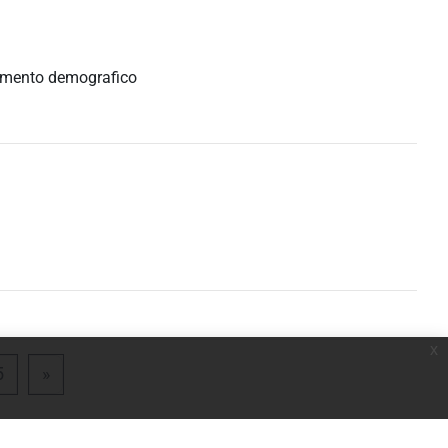
iamento demografico
x
a 4
Pagina 5
Pagina successiva
5
»