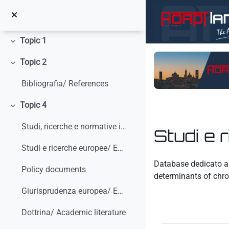
Vai al contenuto principale
Minimizza
Topic 1
Minimizza
Topic 2
Minimizza
Bibliografia/ References
Topic 4
Minimizza
Studi, ricerche e normative internazionali/ Studies, research and international standars
Studi e 
Studi e ricerche europee/ European studies and research
Aggregazione dei crit
Database dedicato a 
Policy documents
determinants of chro
Giurisprudenza europea/ European Case-law
Dottrina/ Academic literature