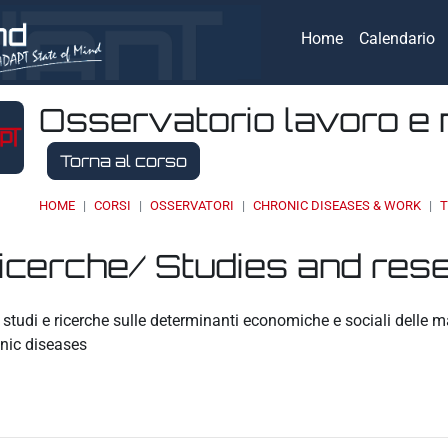
Home
Calendario
Osservatorio lavoro e 
Torna al corso
HOME
CORSI
OSSERVATORI
CHRONIC DISEASES & WORK
T
ricerche/ Studies and res
eri
studi e ricerche sulle determinanti economiche e sociali delle
nic diseases