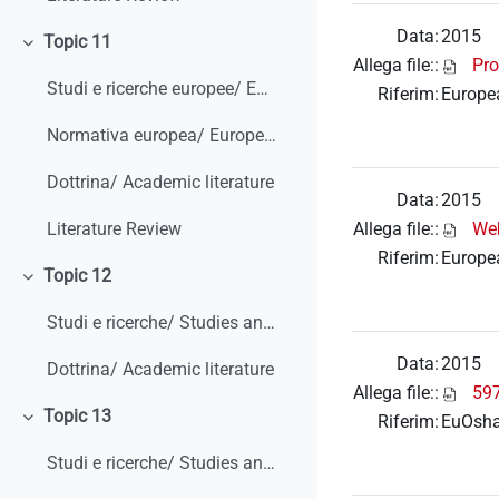
Data:
2015
Topic 11
Minimizza
Allega file::
Pro
Studi e ricerche europee/ European studies and research
Riferim:
Europe
Normativa europea/ European legislation
Dottrina/ Academic literature
Data:
2015
Allega file::
Web
Literature Review
Riferim:
Europea
Topic 12
Minimizza
Studi e ricerche/ Studies and research
Data:
2015
Dottrina/ Academic literature
Allega file::
59
Topic 13
Riferim:
EuOsha,
Minimizza
Studi e ricerche/ Studies and research