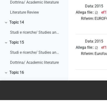
Dottrina/ Academic literature
Data:
2015
Allega file::
ef1
Literature Review
Riferim:
EUROFO
Topic 14
Minimizza
Studi e ricerche/ Studies and research
Data:
2015
Topic 15
Minimizza
Allega file::
ef1
Studi e ricerche/ Studies and research
Riferim:
Eurofo
Dottrina/ Academic literature
Topic 16
Minimizza
Studi e ricerche/ Studies and research
Dottrina/ Academic literature
Topic 17
Minimizza