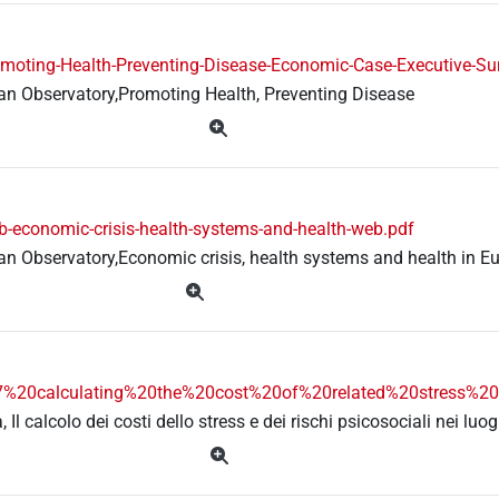
moting-Health-Preventing-Disease-Economic-Case-Executive-S
an Observatory,Promoting Health, Preventing Disease
-economic-crisis-health-systems-and-health-web.pdf
n Observatory,Economic crisis, health systems and health in E
7%20calculating%20the%20cost%20of%20related%20stress%20
 Il calcolo dei costi dello stress e dei rischi psicosociali nei luog