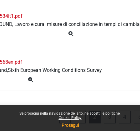
534it1.pdf
UND, Lavoro e cura: misure di conciliazione in tempi di camb
568en.pdf
und,Sixth European Working Conditions Survey
Se prosegui nella navigazione del sito, ne accetti le politiche:
Pagina precedente
Pagina 1
Pagina 2
Pagina 3
Pagin
«
1
2
3
4
Cookie Policy
Prosegui