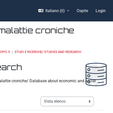
Italiano ‎(it)‎
Ospite
Login
malattie croniche
OPIC 5
STUDI E RICERCHE/ STUDIES AND RESEARCH
earch
 malattie croniche/ Database about economic and social
Navigazione terziaria modalità visualizz