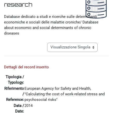
research
Aggregazione dei criteri
Database dedicato a studi e ricerche sulle determinanti
economiche e sociali delle malattie croniche/ Database
about economic and social determinants of chronic
diseases
Navigazione terziaria modalità visualiz
Dettagli del record inserito
Tipologia /
Typology:
Riferimento
European Agency for Safety and Health,
/
"Calculating the cost of work-related stress and
Reference:
psychosocial risks"
Data /
2014
Date: