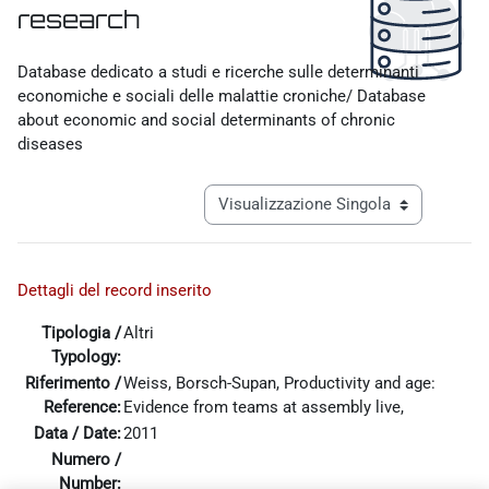
research
Aggregazione dei criteri
Database dedicato a studi e ricerche sulle determinanti
economiche e sociali delle malattie croniche/ Database
about economic and social determinants of chronic
diseases
Navigazione terziaria modalità visualiz
Dettagli del record inserito
Tipologia /
Altri
Typology:
Riferimento /
Weiss, Borsch-Supan, Productivity and age:
Reference:
Evidence from teams at assembly live,
Data / Date:
2011
Numero /
Pagina precedente
Pagina 1
Pagina 28
Pagina 29
Pagina 30
Pagina
«
1
…
28
29
30
31
Number: