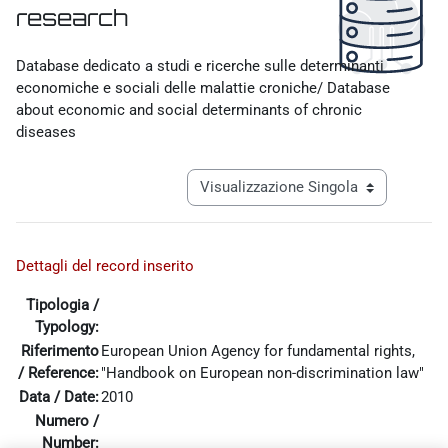
research
Aggregazione dei criteri
Database dedicato a studi e ricerche sulle determinanti
economiche e sociali delle malattie croniche/ Database
about economic and social determinants of chronic
diseases
Navigazione terziaria modalità visualiz
Dettagli del record inserito
Tipologia /
Typology:
Riferimento
European Union Agency for fundamental rights,
/ Reference:
"Handbook on European non-discrimination law"
Data / Date:
2010
Numero /
Pagina precedente
Pagina 1
Pagina 31
Pagina 32
Pagina 33
Pagina
«
1
…
31
32
33
34
Number: