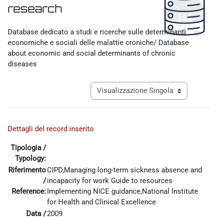
research
Aggregazione dei criteri
Database dedicato a studi e ricerche sulle determinanti
economiche e sociali delle malattie croniche/ Database
about economic and social determinants of chronic
diseases
Navigazione terziaria modalità visualiz
Dettagli del record inserito
Tipologia /
Typology:
Riferimento
CIPD,Managing long-term sickness absence and
/
incapacity for work Guide to resources
Reference:
Implementing NICE guidance,National Institute
for Health and Clinical Excellence
Data /
2009