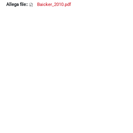
Allega file::
Baicker_2010.pdf