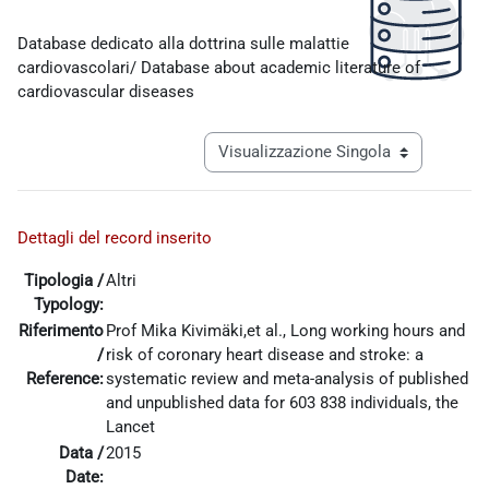
Aggregazione dei criteri
Database dedicato alla dottrina sulle malattie
cardiovascolari/ Database about academic literature of
cardiovascular diseases
Navigazione terziaria modalità visualiz
Dettagli del record inserito
Tipologia /
Altri
Typology:
Riferimento
Prof Mika Kivimäki,et al., Long working hours and
/
risk of coronary heart disease and stroke: a
Reference:
systematic review and meta-analysis of published
and unpublished data for 603 838 individuals, the
Lancet
Data /
2015
Date: