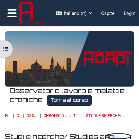
Vai al contenuto principale
Italiano ‎(it)‎
Ospite
Login
Pannello laterale
Apri indice del corso
Osservatorio lavoro e malattie
croniche
Torna al corso
HOME
CORSI
OSSERVATORI
CHRONIC DISEASES & WORK
TOPIC 16
STUDI E RICERCHE/ STUDIES AND RESEARCH
Studi e ricerche/ Studies and