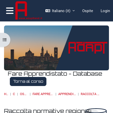
Vai al contenuto principale
Italiano ‎(it)‎
Ospite
Login
Pannello laterale
Apri indice del corso
Fare Apprendistato - Database
Torna al corso
HOME
CORSI
OSSERVATORI
FARE APPRENDISTATO - DATABASE
APPRENDISTATO DI I LIVELLO
RACCOLTA NORMATIVE REGIONALI
Raccolta normative regionali