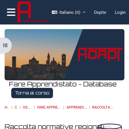
Vai al contenuto principale
Italiano ‎(it)‎
Ospite
Login
Pannello laterale
Apri indice del corso
Fare Apprendistato - Database
Torna al corso
HOME
CORSI
OSSERVATORI
FARE APPRENDISTATO - DATABASE
APPRENDISTATO DI I LIVELLO
RACCOLTA NORMATIVE REGIONALI
Raccolta normative regionali