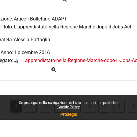
zione:
Articoli Bollettino ADAPT
Titolo:
L'apprendistato nella Regione Marche dopo il Jobs Act
ratela:
Alessia Battaglia
Anno:
1 dicembre 2016
legato:
Lapprendistato-nella-Regione-Marche-dopo-il-Jobs-Ac
Se prosegui nella navigazione del sito, ne accetti le politiche:
Pagina 1
Pagina 2
Pagina 3
Pagina 4
Pagina 5
Pagina 6
Pagina 7
Pagina
1
2
3
4
5
6
7
8
9
Cookie Policy
Prosegui