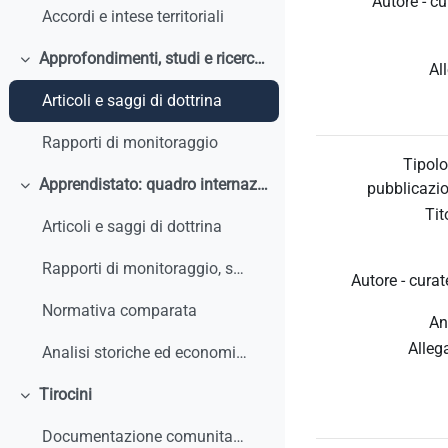
Autore - cu
Accordi e intese territoriali
Approfondimenti, studi e ricerche
Minimizza
Al
Articoli e saggi di dottrina
Rapporti di monitoraggio
Tipolo
Apprendistato: quadro internazionale e comparato
pubblicazio
Minimizza
Tit
Articoli e saggi di dottrina
Rapporti di monitoraggio, studi, ricerche, report internazionali
Autore - curat
Normativa comparata
An
Alleg
Analisi storiche ed economiche sulle origini dell'apprendistato e le sue trasformazioni
Tirocini
Minimizza
Documentazione comunitaria