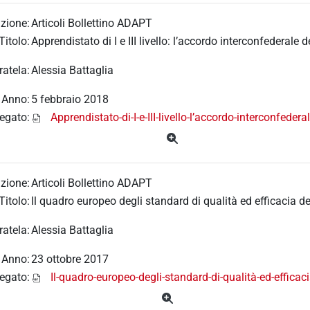
zione:
Articoli Bollettino ADAPT
Titolo:
Apprendistato di I e III livello: l’accordo interconfederale d
ratela:
Alessia Battaglia
Anno:
5 febbraio 2018
legato:
Apprendistato-di-I-e-III-livello-l’accordo-interconfedera
zione:
Articoli Bollettino ADAPT
Titolo:
Il quadro europeo degli standard di qualità ed efficacia d
ratela:
Alessia Battaglia
Anno:
23 ottobre 2017
legato:
Il-quadro-europeo-degli-standard-di-qualità-ed-efficac