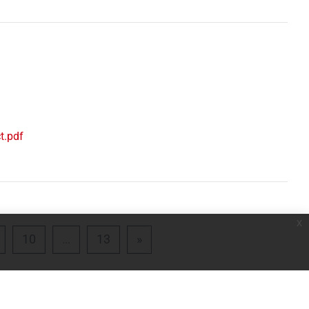
t.pdf
x
 8
Pagina 9
Pagina 10
Pagina 13
Pagina successiva
10
…
13
»