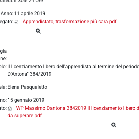
ratela:
Il Sole 24 Ore
Anno:
11 aprile 2019
legato:
Apprendistato, trasformazione più cara.pdf
gia
ne:
olo:
Il licenziamento libero dell'apprendista al termine del per
D'Antona" 384/2019
ela:
Elena Pasqualetto
no:
15 gennaio 2019
ato:
WP Massimo Dantona 3842019 Il licenziamento libero de
da superare.pdf