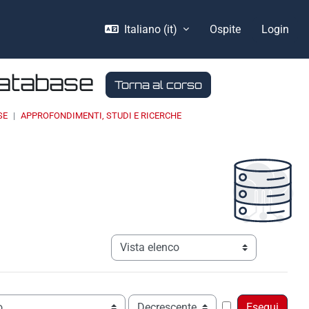
Italiano ‎(it)‎
Ospite
Login
Database
Torna al corso
SE
APPROFONDIMENTI, STUDI E RICERCHE
Navigazione terziaria modalità visualizz
Ordine