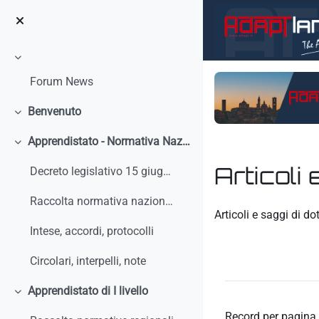
Vai al contenuto principale
Minimizza
Forum News
Benvenuto
Minimizza
Apprendistato - Normativa Nazionale
Minimizza
Articoli 
Decreto legislativo 15 giugno 2015, n. 81 - Discip...
Raccolta normativa nazionale
Aggregazione dei crit
Articoli e saggi di do
Intese, accordi, protocolli
Circolari, interpelli, note
Apprendistato di I livello
Minimizza
Record per pagina