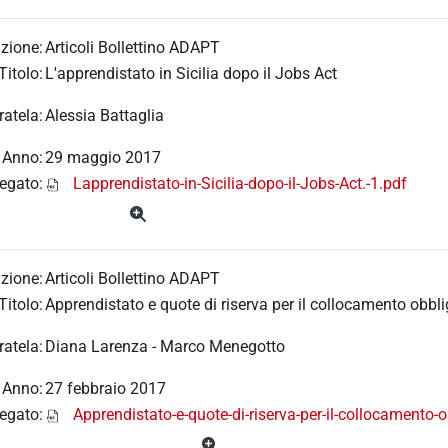
zione:
Articoli Bollettino ADAPT
Titolo:
L'apprendistato in Sicilia dopo il Jobs Act
ratela:
Alessia Battaglia
Anno:
29 maggio 2017
legato:
Lapprendistato-in-Sicilia-dopo-il-Jobs-Act.-1.pdf
zione:
Articoli Bollettino ADAPT
Titolo:
Apprendistato e quote di riserva per il collocamento obbli
ratela:
Diana Larenza - Marco Menegotto
Anno:
27 febbraio 2017
legato:
Apprendistato-e-quote-di-riserva-per-il-collocamento-o