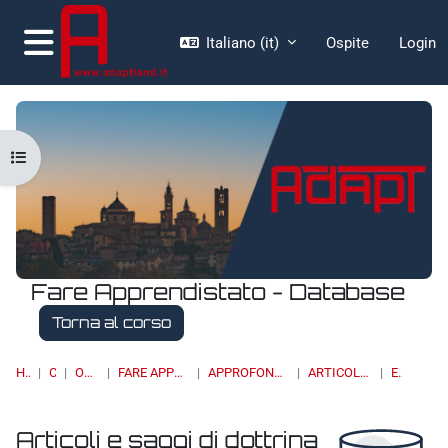
Vai al contenuto principale
Italiano ‎(it)‎
Ospite
Login
Pannello laterale
Apri indice del corso
Fare Apprendistato - Database
Torna al corso
HOME
CORSI
OSSERVATORI
FARE APPRENDISTATO - DATABASE
APPROFONDIMENTI, STUDI E RICERCHE
ARTICOLI E SAGGI DI DOTTRINA
ELENCO
Articoli e saggi di dottrina