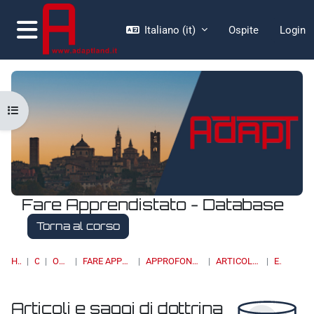
Vai al contenuto principale
Italiano ‎(it)‎
Ospite
Login
Pannello laterale
Apri indice del corso
Fare Apprendistato - Database
Torna al corso
HOME
CORSI
OSSERVATORI
FARE APPRENDISTATO - DATABASE
APPROFONDIMENTI, STUDI E RICERCHE
ARTICOLI E SAGGI DI DOTTRINA
ELENCO
Articoli e saggi di dottrina