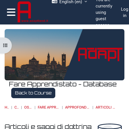
English ‎(en)‎
Skip to main content
currently
Log
using
in
guest
Side panel
access
Open course index
Fare Apprendistato - Database
Back to Course
HOME
COURSES
OSSERVATORI
FARE APPRENDISTATO - DATABASE
APPROFONDIMENTI, STUDI E RICERCHE
ARTICOLI E SAGGI DI DOTTRINA
Articoli e saggi di dottrina