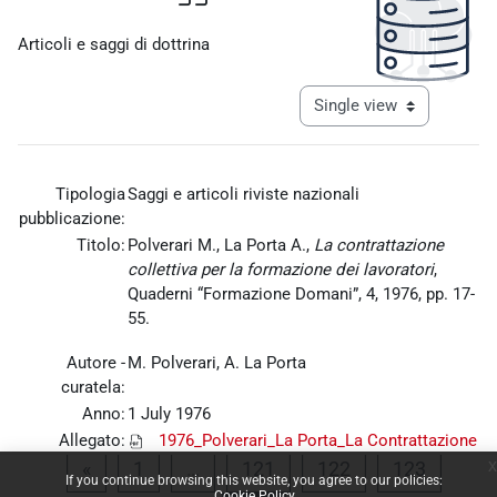
Completion requirements
Articoli e saggi di dottrina
View mode tertiary navigat
Tipologia
Saggi e articoli riviste nazionali
pubblicazione:
Titolo:
Polverari M., La Porta A.,
La contrattazione
collettiva per la formazione dei lavoratori
,
Quaderni “Formazione Domani”, 4, 1976, pp. 17-
55.
Autore -
M. Polverari, A. La Porta
curatela:
Anno:
1 July 1976
Allegato:
1976_Polverari_La Porta_La Contrattazione
collettiva per la formazione dei lavoratori.pdf
x
Previous page
Page 1
Page 121
Page 122
Page 1
«
1
…
121
122
123
If you continue browsing this website, you agree to our policies:
Cookie Policy