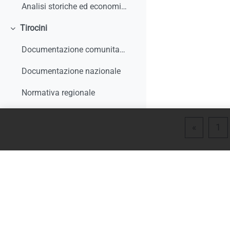
Analisi storiche ed economiche sulle origini dell'apprendistato e le sue trasformazioni
Tirocini
Minimizza
Documentazione comunitaria
Documentazione nazionale
Normativa regionale
Giurisprudenza e interpelli
Pagina 
Pa
«
1
Rapporti di monitoraggio, studi, ricerche, report