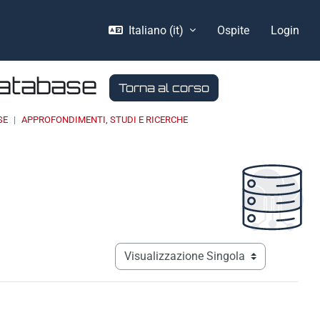
Italiano ‎(it)‎
Ospite
Login
Database
Torna al corso
SE
APPROFONDIMENTI, STUDI E RICERCHE
Navigazione terziaria modalità visualizz