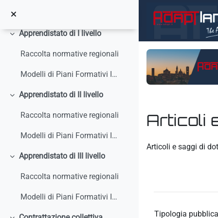
Vai al contenuto principale
Circolari, interpelli, note
Apprendistato di I livello
Minimizza
Raccolta normative regionali
Modelli di Piani Formativi Individuali
Apprendistato di II livello
Minimizza
Articoli 
Raccolta normative regionali
Modelli di Piani Formativi Individuali
Aggregazione dei crit
Articoli e saggi di do
Apprendistato di III livello
Minimizza
Raccolta normative regionali
Modelli di Piani Formativi Individuali
Tipologia pubblica
Contrattazione collettiva