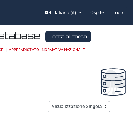
Italiano ‎(it)‎
Ospite
Login
Database
Torna al corso
SE
APPRENDISTATO - NORMATIVA NAZIONALE
Navigazione terziaria modalità visualizz