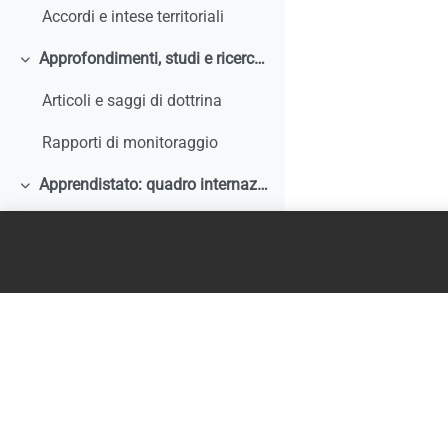
Accordi e intese territoriali
Approfondimenti, studi e ricerche
Minimizza
Articoli e saggi di dottrina
Rapporti di monitoraggio
Apprendistato: quadro internazionale e comparato
Minimizza
Articoli e saggi di dottrina
Rapporti di monitoraggio, studi, ricerche, report internazionali
Normativa comparata
Analisi storiche ed economiche sulle origini dell'apprendistato e le sue trasformazioni
Tirocini
Minimizza
Documentazione comunitaria