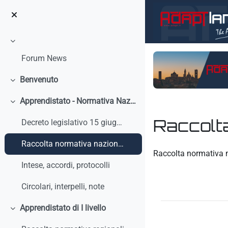
Vai al contenuto principale
Minimizza
Forum News
Benvenuto
Minimizza
Apprendistato - Normativa Nazionale
Minimizza
Raccolt
Decreto legislativo 15 giugno 2015, n. 81 - Discip...
Raccolta normativa nazionale
Aggregazione dei crit
Raccolta normativa 
Intese, accordi, protocolli
Circolari, interpelli, note
Apprendistato di I livello
Minimizza